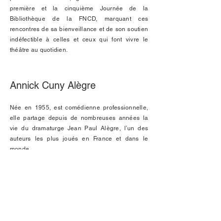
première et la cinquième Journée de la
Bibliothèque de la FNCD, marquant ces
rencontres de sa bienveillance et de son soutien
indéfectible à celles et ceux qui font vivre le
théâtre au quotidien.
Annick Cuny Alègre
Née en 1955, est comédienne professionnelle,
elle partage depuis de nombreuses années la
vie du dramaturge Jean Paul Alègre, l’un des
auteurs les plus joués en France et dans le
monde.
Le public la découvre régulièrement à ses côtés,
que ce soit lors d’événements théâtraux ou de
rencontres artistiques. Ainsi, lors de nombreux
Festival de Théâtre en France mais aussi dans le
monde, elle forme avec Jean-Paul Alègre un duo