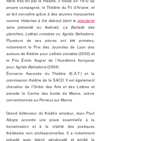
Attiré très tôt par le théâtre, il fonde en 1970 sa
propre compagnie, le Théâtre du Fil d’Ariane, et
se fait connaître grâce à des œuvres marquantes
comme
Histoires à lire debout (dont le
spectacle
sera présenté au festival), La Ballade des
planches, Lettres croisées
ou
Agnès Belladone
.
Plusieurs de ses pièces ont été primées,
notamment le Prix des Journées de Lyon des
auteurs de théâtre pour
Lettres croisées
(2003) et
le Prix Émile Augier de l’Académie française
pour
Agnès Belladone
(2004).
Écrivains Associés du Théâtre (E.A.T.) et la
commission théâtre de la SACD. Il est également
chevalier de l’Ordre des Arts et des Lettres et
préside le Centre des bords de Marne, scène
conventionnée au Perreux sur Marne.
Grand défenseur du théâtre amateur, Jean Paul
Alègre accorde une place essentielle à la
transmission et à la vitalité des pratiques
théâtrales non professionnelles. Il a notamment
présidé avec talent, générosité et amitié la